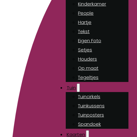
Kinderkamer
People
Hartje
Tekst
Eigen Foto
Setjes
Houders
Op maat
Tegeltjes
Tuin
Tuincirkels
Tuinkussens
Tuinposters
Spandoek
Kaarten