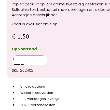
Papier: gedrukt op 270 grams tweezijdig gestreken sul
Sulfaatkarton bestaat uit meerdere lagen en is daardo
Achterzijde beschrijfbaar.
Kaart is exclusief envelop
€
1,50
Op voorraad
Het
is
pas
SKU:
202402
crisis
als
de
Unieke designs
wijn
Winkel in coevorden
op
1 - 2 werkdagen levertijd
is
€ 6,95 verzendkosten
aantal