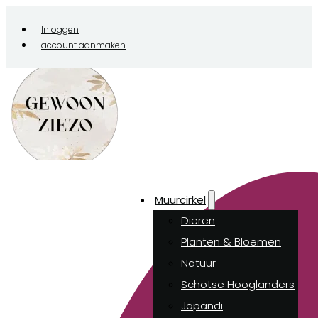
Inloggen
account aanmaken
Muurcirkel
Dieren
Planten & Bloemen
Natuur
Schotse Hooglanders
Japandi