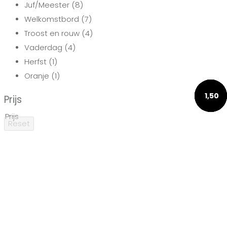
Juf/Meester
(8)
Welkomstbord
(7)
Troost en rouw
(4)
Vaderdag
(4)
Herfst
(1)
Oranje
(1)
1,50
1,50
1,50
1,50
1,50
Prijs
Prijs
Reset