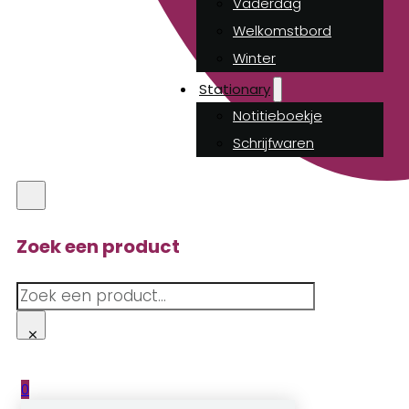
Vaderdag
Welkomstbord
Winter
Stationary
Notitieboekje
Schrijfwaren
Zoek een product
Zoeken
×
0