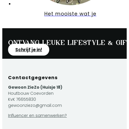
Het mooiste wat je
Ontvang leuke lifestyle & gift
Schrijf je in!
Contactgegevens
Gewoon ZieZo (Huisje 18)
Houtbouw Coevorden
KvK 76655830
gewoonziezo@gmail.com
Influencer en samenwerken?