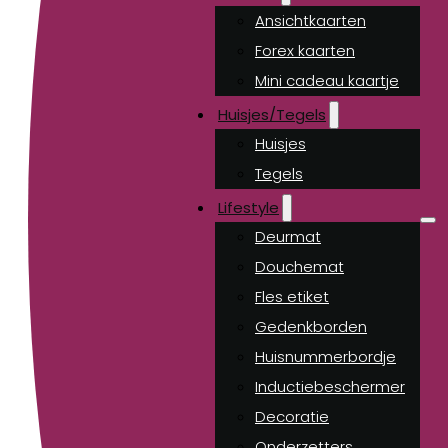
Ansichtkaarten
Forex kaarten
Mini cadeau kaartje
Huisjes/Tegels
Huisjes
Tegels
Lifestyle
Deurmat
Douchemat
Fles etiket
Gedenkborden
Huisnummerbordje
Inductiebeschermer
Decoratie
Onderzetters