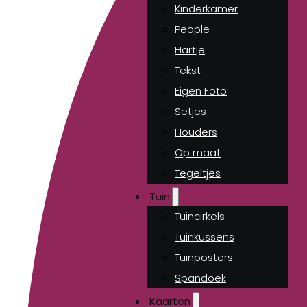
Kinderkamer
People
Hartje
Tekst
Eigen Foto
Setjes
Houders
Op maat
Tegeltjes
Tuin
Tuincirkels
Tuinkussens
Tuinposters
Spandoek
Kaarten