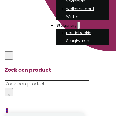
Vaderdag
Welkomstbord
Winter
Stationary
Notitieboekje
Schrijfwaren
Zoek een product
Zoeken
×
0