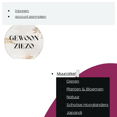
Inloggen
account aanmaken
Muurcirkel
Dieren
Planten & Bloemen
Natuur
Schotse Hooglanders
Japandi