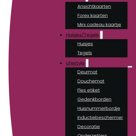
Ansichtkaarten
Forex kaarten
Mini cadeau kaartje
Huisjes/Tegels
Huisjes
Tegels
Lifestyle
Deurmat
Douchemat
Fles etiket
Gedenkborden
Huisnummerbordje
Inductiebeschermer
Decoratie
Onderzetters