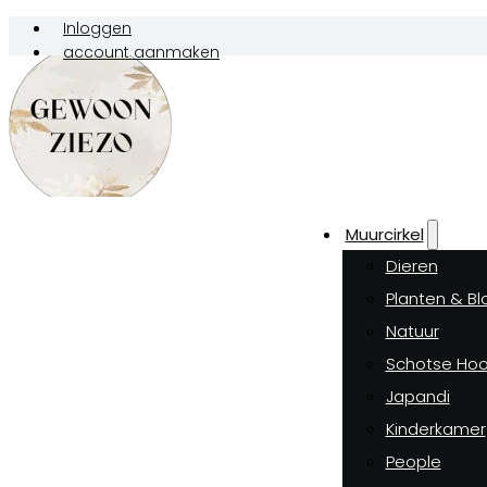
Inloggen
account aanmaken
Muurcirkel
Dieren
Planten & B
Natuur
Schotse Hoo
Japandi
Kinderkamer
People