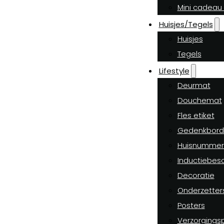
Mini cadeau 
Huisjes/Tegels
Huisjes
Tegels
Lifestyle
Deurmat
Douchemat
Fles etiket
Gedenkbord
Huisnummer
Inductiebes
Decoratie
Onderzetter
Posters
Verzorgings