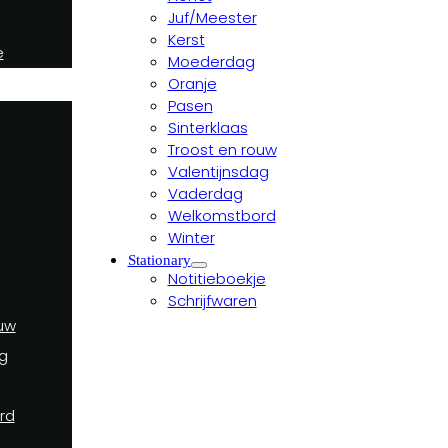
Juf/Meester
Kerst
e
Moederdag
Oranje
Pasen
Sinterklaas
Troost en rouw
Valentijnsdag
Vaderdag
Welkomstbord
Winter
Stationary
Notitieboekje
Schrijfwaren
uw
g
rd