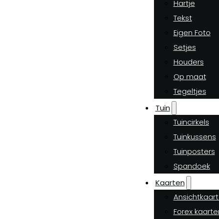
Hartje
Tekst
Eigen Foto
Setjes
Houders
Op maat
Tegeltjes
Tuin
Tuincirkels
Tuinkussens
Tuinposters
Spandoek
Kaarten
Ansichtkaar
Forex kaarte