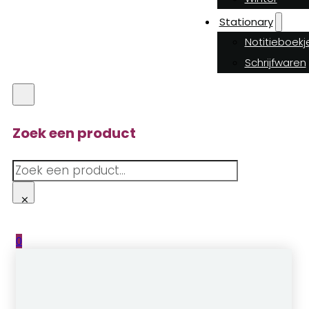
Stationary
Notitieboekj
Schrijfwaren
Zoek een product
Zoeken
×
0