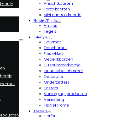
Ansichtkaarten
kaartje
Forex kaarten
Mini cadeau kaartje
Huisjes/Tegels
Huisjes
Tegels
Lifestyle
Deurmat
Douchemat
Fles etiket
Gedenkborden
Huisnummerbordje
en
Inductiebeschermer
bordje
Decoratie
Onderzetters
chermer
Posters
Verzorgingsproducten
Verlichting
s
Textiel Frame
Thema’s
producten
Herfst