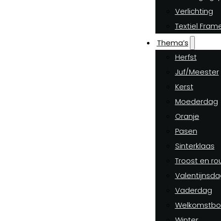
Verlichting
Textiel Fram
Thema’s
Herfst
Juf/Meester
Kerst
Moederdag
Oranje
Pasen
Sinterklaas
Troost en ro
Valentijnsda
Vaderdag
Welkomstbo
Winter