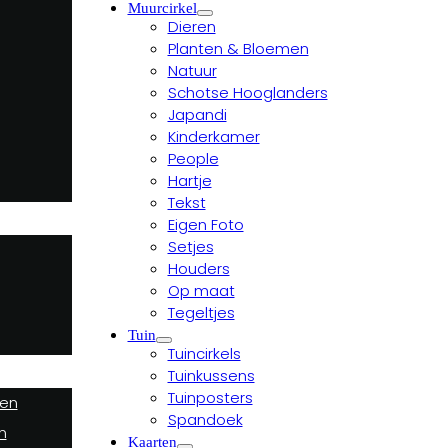
Muurcirkel
Dieren
Planten & Bloemen
Natuur
Schotse Hooglanders
Japandi
Kinderkamer
People
Hartje
Tekst
Eigen Foto
Setjes
Houders
Op maat
Tegeltjes
Tuin
Tuincirkels
Tuinkussens
Tuinposters
ten
Spandoek
n
Kaarten