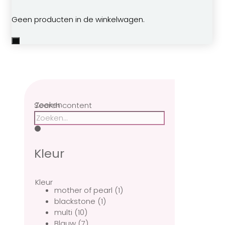
Geen producten in de winkelwagen.
Zoeken
Search content
Kleur
Kleur
mother of pearl
(1)
blackstone
(1)
multi
(10)
Blauw
(7)