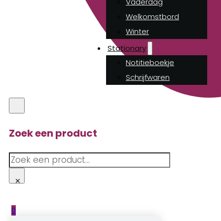
Vaderdag
Welkomstbord
Winter
Stationary
Notitieboekje
Schrijfwaren
Zoek een product
Zoeken
×
0