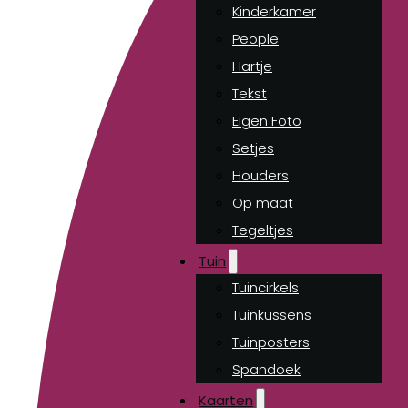
Kinderkamer
People
Hartje
Tekst
Eigen Foto
Setjes
Houders
Op maat
Tegeltjes
Tuin
Tuincirkels
Tuinkussens
Tuinposters
Spandoek
Kaarten