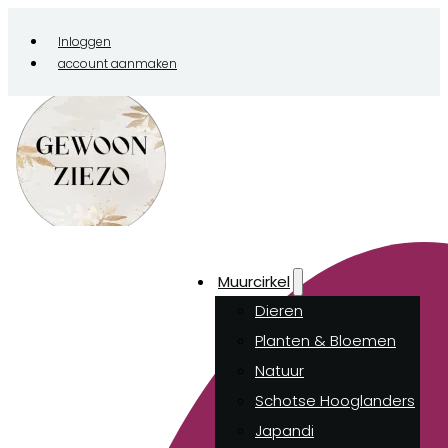
Inloggen
account aanmaken
Muurcirkel
Dieren
Planten & Bloemen
Natuur
Schotse Hooglanders
Japandi