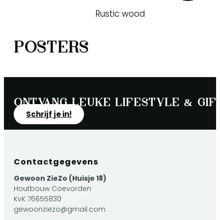
tot
€ 39,49
Rustic wood
Posters
Ontvang leuke lifestyle & gift
Schrijf je in!
Contactgegevens
Gewoon ZieZo (Huisje 18)
Houtbouw Coevorden
KvK 76655830
gewoonziezo@gmail.com