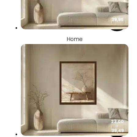
39,95
Home
23,00
-
Prijsklas
39,49
€ 23,00