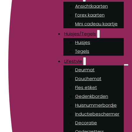
Ansichtkaarten
Forex kaarten
Mini cadeau kaartje
Huisjes/Tegels
Huisjes
Tegels
Lifestyle
Deurmat
Douchemat
Fles etiket
Gedenkborden
Huisnummerbordje
Inductiebeschermer
Decoratie
Onderzetters