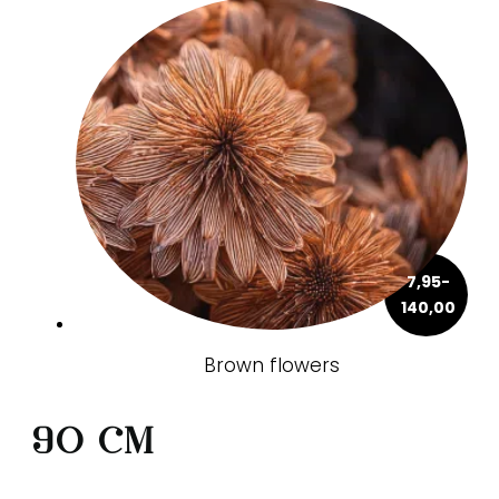
7,95
-
Prijsklas
140,00
€ 7,95
tot
€ 140,00
Brown flowers
90 cm