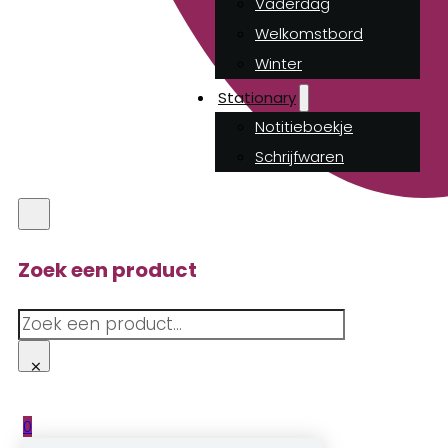
Vaderdag
Welkomstbord
Winter
Stationary
Notitieboekje
Schrijfwaren
Zoek een product
Zoeken
×
0