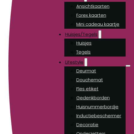
Ansichtkaarten
Forex kaarten
Mini cadeau kaartje
Huisjes/Tegels
Huisjes
Tegels
Lifestyle
Deurmat
Douchemat
Fles etiket
Gedenkborden
Huisnummerbordje
Inductiebeschermer
Decoratie
Onderzetters