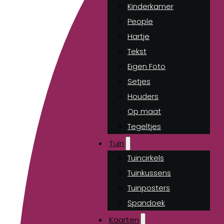
Kinderkamer
People
Hartje
Tekst
Eigen Foto
Setjes
Houders
Op maat
Tegeltjes
Tuin
Tuincirkels
Tuinkussens
Tuinposters
Spandoek
Kaarten