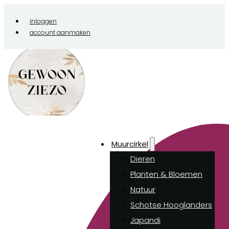
Inloggen
account aanmaken
Muurcirkel
Dieren
Planten & Bloemen
Natuur
Schotse Hooglanders
Japandi