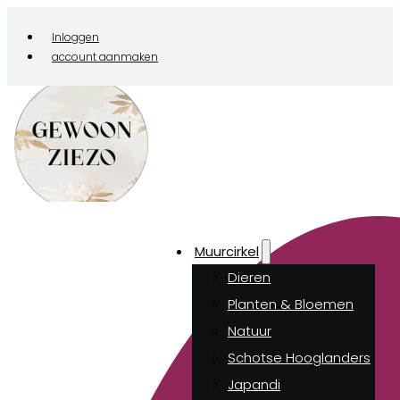
Inloggen
account aanmaken
Muurcirkel
Dieren
Planten & Bloemen
Natuur
Schotse Hooglanders
Japandi