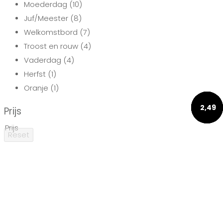
Moederdag
(10)
Juf/Meester
(8)
Welkomstbord
(7)
Troost en rouw
(4)
Vaderdag
(4)
Herfst
(1)
Oranje
(1)
2,49
3,96
1,50
1,50
1,50
Prijs
Prijs
Reset