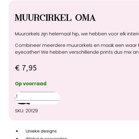
Muurcirkel Oma
Muurcirkels zijn helemaal hip, we hebben voor elk in
Combineer meerdere muurcirkels en maak een waar kuns
eyecather! We hebben verschillende prints dus mix and 
€
7,95
Op voorraad
Muurcirkel
Oma
aantal
SKU:
20129
Unieke designs
Winkel in coevorden