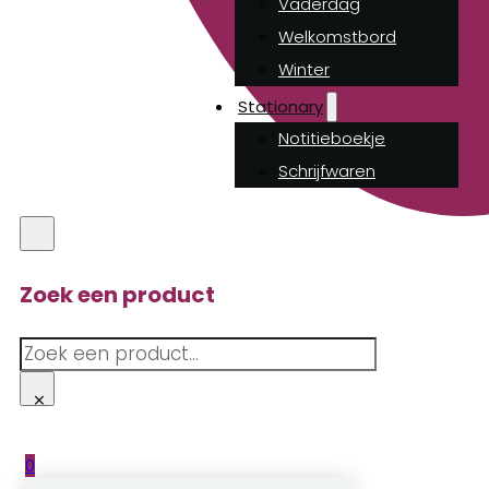
Vaderdag
Welkomstbord
Winter
Stationary
Notitieboekje
Schrijfwaren
Zoek een product
Zoeken
×
0