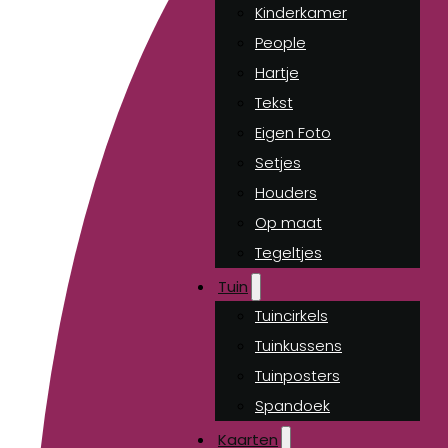
Kinderkamer
People
Hartje
Tekst
Eigen Foto
Setjes
Houders
Op maat
Tegeltjes
Tuin
Tuincirkels
Tuinkussens
Tuinposters
Spandoek
Kaarten