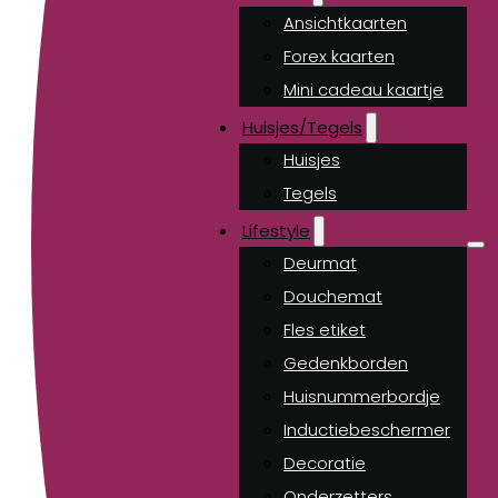
Ansichtkaarten
Forex kaarten
Mini cadeau kaartje
Huisjes/Tegels
Huisjes
Tegels
Lifestyle
Deurmat
Douchemat
Fles etiket
Gedenkborden
Huisnummerbordje
Inductiebeschermer
Decoratie
Onderzetters