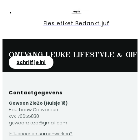
Fles etiket Bedankt juf
Ontvang leuke lifestyle & gift
Schrijf je in!
Contactgegevens
Gewoon ZieZo (Huisje 18)
Houtbouw Coevorden
KvK 76655830
gewoonziezo@gmail.com
Influencer en samenwerken?