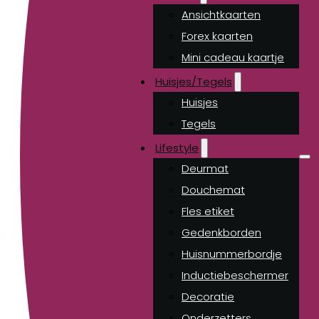
Ansichtkaarten
Forex kaarten
Mini cadeau kaartje
Huisjes/Tegels
Huisjes
Tegels
Lifestyle
Deurmat
Douchemat
Fles etiket
Gedenkborden
Huisnummerbordje
Inductiebeschermer
Decoratie
Onderzetters