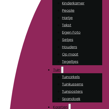
Kinderkamer
People
Hartje
Tekst
Eigen Foto
Setjes
Houders
Op maat
Tegeltjes
Tuin
Tuincirkels
Tuinkussens
Tuinposters
Spandoek
Kaarten