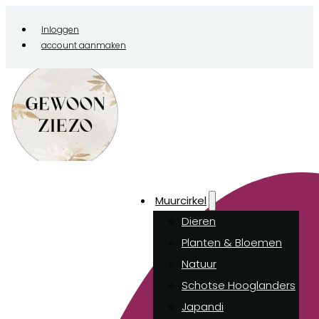
Inloggen
account aanmaken
Muurcirkel
Dieren
Planten & Bloemen
Natuur
Schotse Hooglanders
Japandi