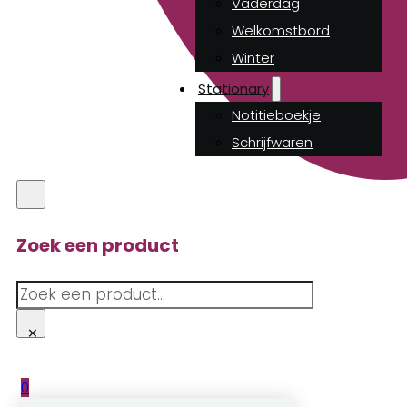
Vaderdag
Welkomstbord
Winter
Stationary
Notitieboekje
Schrijfwaren
Zoek een product
Zoeken
×
0