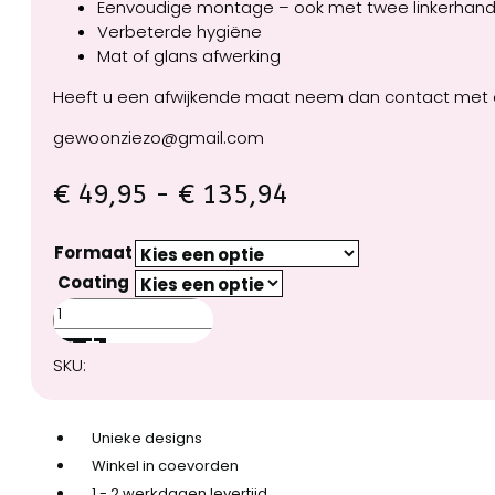
Eenvoudige montage – ook met twee linkerhan
Verbeterde hygiëne
Mat of glans afwerking
Heeft u een afwijkende maat neem dan contact met o
gewoonziezo@gmail.com
Prijsklasse:
€
49,95
-
€
135,94
€ 49,95
Formaat
tot
Coating
€ 135,94
Stapwand
Keuken
Wine
SKU:
&
chees
aantal
Unieke designs
Winkel in coevorden
1 - 2 werkdagen levertijd