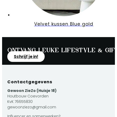
Velvet kussen Blue gold
Ontvang leuke lifestyle & gift
Schrijf je in!
Contactgegevens
Gewoon ZieZo (Huisje 18)
Houtbouw Coevorden
KvK 76655830
gewoonziezo@gmail.com
Influencer en samenwerken?