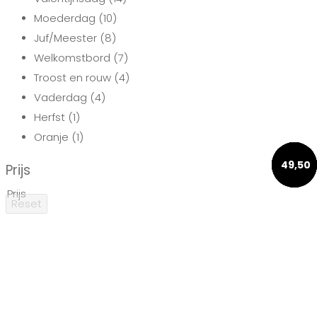
Moederdag
(10)
Juf/Meester
(8)
Welkomstbord
(7)
Troost en rouw
(4)
Vaderdag
(4)
Herfst
(1)
Oranje
(1)
120,03
49,50
57,50
39,95
7,95
-
187
Prijs
Prij
€ 12
Prijs
tot
Reset
€ 18