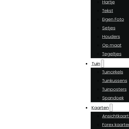
Hartje
Tekst
Eigen Foto
Setjes
Houders
Op maat
Tegeltjes
Tuin
Tuincirkels
Tuinkussens
Tuinposters
Spandoek
Kaarten
Ansichtkaar
Forex kaarte