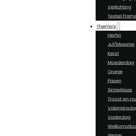
Verlichting
Textiel Fram
Thema’s
Herfst
Juf/Meester
Kerst
Moederdag
Oranje
Pasen
Sinterklaas
Troost en ro
Valentijnsda
Vaderdag
Welkomstbo
Winter