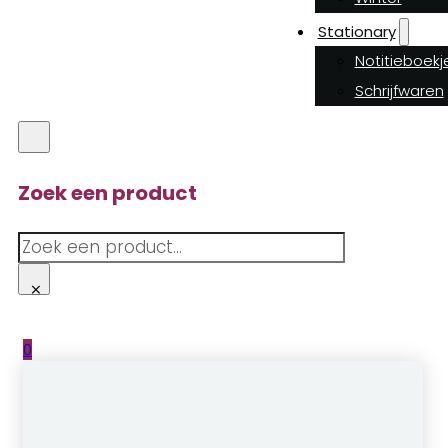
Stationary
Notitieboekj
Schrijfwaren
Zoek een product
Zoeken
×
0