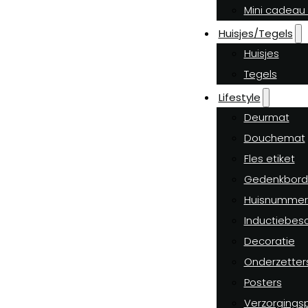
Mini cadeau 
Huisjes/Tegels
Huisjes
Tegels
Lifestyle
Deurmat
Douchemat
Fles etiket
Gedenkbord
Huisnummer
Inductiebes
Decoratie
Onderzetter
Posters
Verzorgings