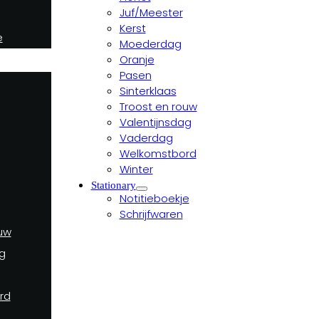
Juf/Meester
Kerst
e
Moederdag
Oranje
Pasen
Sinterklaas
Troost en rouw
Valentijnsdag
Vaderdag
Welkomstbord
Winter
Stationary
Notitieboekje
Schrijfwaren
uw
g
rd