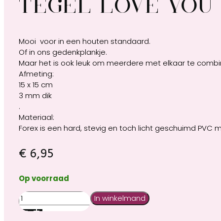
Tegel Love you
Mooi voor in een houten standaard.
Of in ons gedenkplankje.
Maar het is ook leuk om meerdere met elkaar te combi
Afmeting:
15 x 15 cm
3 mm dik
.
Materiaal:
Forex is een hard, stevig en toch licht geschuimd PVC m
€
6,95
Op voorraad
Tegel
In winkelmand
Love
you