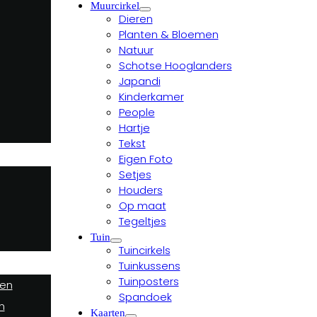
Muurcirkel
Dieren
Planten & Bloemen
Natuur
Schotse Hooglanders
Japandi
Kinderkamer
People
Hartje
Tekst
Eigen Foto
Setjes
Houders
Op maat
Tegeltjes
Tuin
Tuincirkels
Tuinkussens
Tuinposters
ten
Spandoek
n
Kaarten