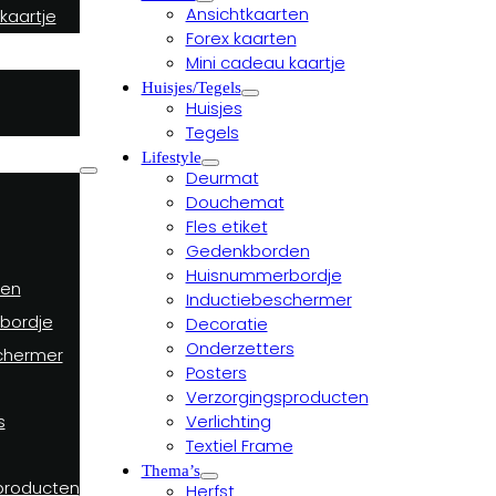
Ansichtkaarten
kaartje
Forex kaarten
Mini cadeau kaartje
Huisjes/Tegels
Huisjes
Tegels
Lifestyle
Deurmat
Douchemat
Fles etiket
Gedenkborden
Huisnummerbordje
en
Inductiebeschermer
bordje
Decoratie
Onderzetters
chermer
Posters
Verzorgingsproducten
Verlichting
s
Textiel Frame
Thema’s
producten
Herfst