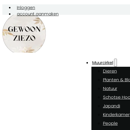
Inloggen
account aanmaken
Muurcirkel
Dieren
Planten & B
Natuur
Schotse Hoo
Japandi
Kinderkamer
People