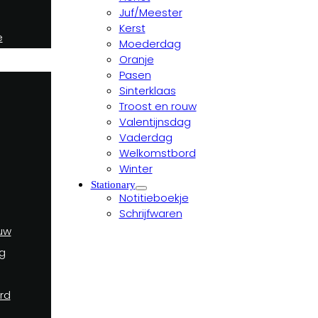
Juf/Meester
Kerst
e
Moederdag
Oranje
Pasen
Sinterklaas
Troost en rouw
Valentijnsdag
Vaderdag
Welkomstbord
Winter
Stationary
Notitieboekje
Schrijfwaren
uw
g
rd