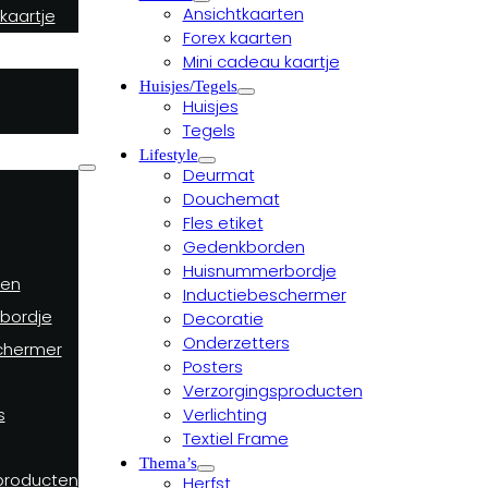
Ansichtkaarten
kaartje
Forex kaarten
Mini cadeau kaartje
Huisjes/Tegels
Huisjes
Tegels
Lifestyle
Deurmat
Douchemat
Fles etiket
Gedenkborden
Huisnummerbordje
en
Inductiebeschermer
bordje
Decoratie
Onderzetters
chermer
Posters
Verzorgingsproducten
Verlichting
s
Textiel Frame
Thema’s
producten
Herfst