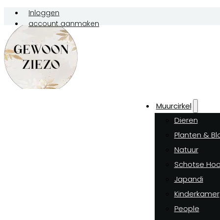
Inloggen
account aanmaken
Muurcirkel
Dieren
Planten & B
Natuur
Schotse Hoo
Japandi
Kinderkamer
People