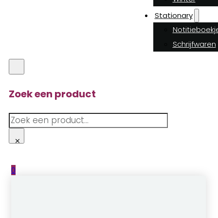
Stationary
Notitieboekj
Schrijfwaren
Zoek een product
Zoeken
×
0