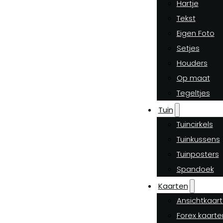
Hartje
Tekst
Eigen Foto
Setjes
Houders
Op maat
Tegeltjes
Tuin
Tuincirkels
Tuinkussens
Tuinposters
Spandoek
Kaarten
Ansichtkaar
Forex kaarte