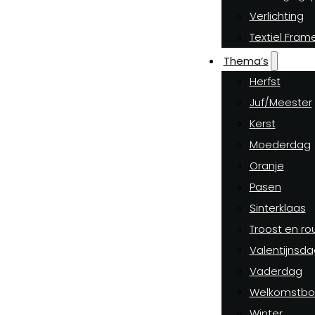
Verlichting
Textiel Fram
Thema’s
Herfst
Juf/Meester
Kerst
Moederdag
Oranje
Pasen
Sinterklaas
Troost en ro
Valentijnsda
Vaderdag
Welkomstbo
Winter