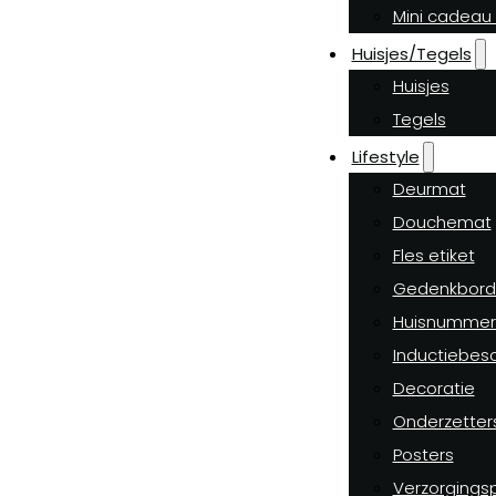
Mini cadeau 
Huisjes/Tegels
Huisjes
Tegels
Lifestyle
Deurmat
Douchemat
Fles etiket
Gedenkbord
Huisnummer
Inductiebes
Decoratie
Onderzetter
Posters
Verzorgings