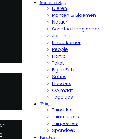
Muurcirkel
Dieren
Planten & Bloemen
Natuur
Schotse Hooglanders
Japandi
Kinderkamer
People
Hartje
Tekst
Eigen Foto
Setjes
Houders
Op maat
Tegeltjes
Tuin
Tuincirkels
Tuinkussens
Tuinposters
ten
Spandoek
n
Kaarten