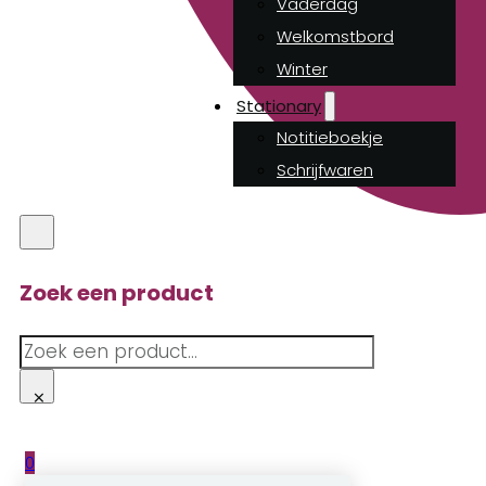
Vaderdag
Welkomstbord
Winter
Stationary
Notitieboekje
Schrijfwaren
Zoek een product
Zoeken
×
0