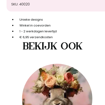
perfect
SKU:
40020
pink
aantal
Unieke designs
Winkel in coevorden
1 - 2 werkdagen levertijd
€ 6,95 verzendkosten
Bekijk ook