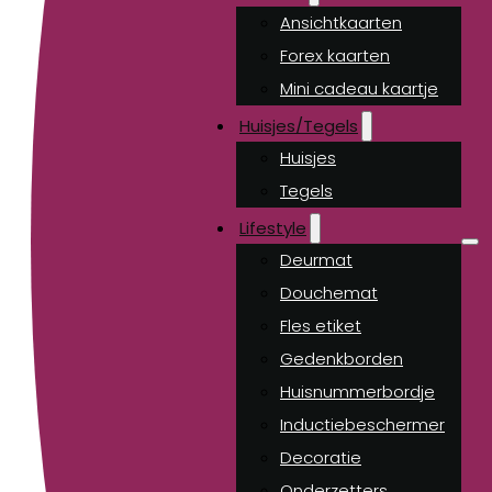
Ansichtkaarten
Forex kaarten
Mini cadeau kaartje
Huisjes/Tegels
Huisjes
Tegels
Lifestyle
Deurmat
Douchemat
Fles etiket
Gedenkborden
Huisnummerbordje
Inductiebeschermer
Decoratie
Onderzetters