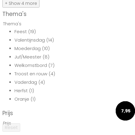
+ Show 4 more
Thema's
Thema's
Feest
(19)
Valentijnsdag
(14)
Moederdag
(10)
Juf/Meester
(8)
Welkomstbord
(7)
Troost en rouw
(4)
Vaderdag
(4)
Herfst
(1)
Oranje
(1)
6,95
6,95
6,95
7,95
7,95
Prijs
Prijs
Reset