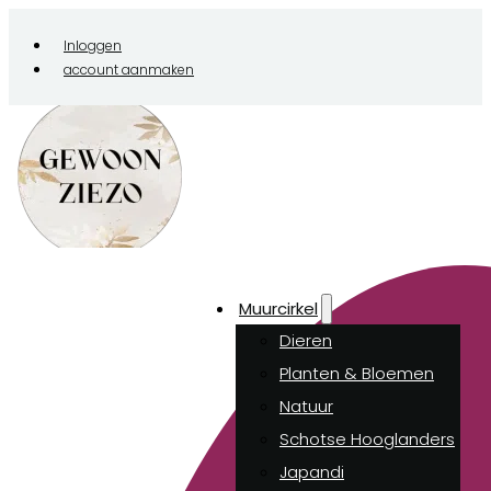
Inloggen
account aanmaken
Muurcirkel
Dieren
Planten & Bloemen
Natuur
Schotse Hooglanders
Japandi