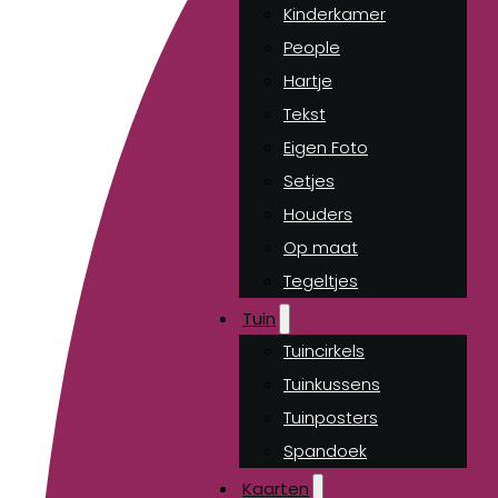
Kinderkamer
People
Hartje
Tekst
Eigen Foto
Setjes
Houders
Op maat
Tegeltjes
Tuin
Tuincirkels
Tuinkussens
Tuinposters
Spandoek
Kaarten